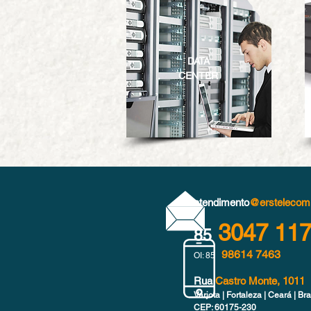
DATA
CENTER
atendimento
@erstelecom
3047 11
85
98614 7463
OI: 85
Rua
Castro Monte, 1011
Varjota | Fortaleza | Ceará | Bra
CEP: 60175-230