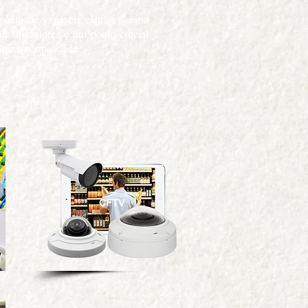
ento de variáveis elétricas como
 de disjuntores é um ponto crucial
alquer normalidade.
CFTV