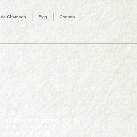
a de Chamado
Blog
Contato
istribuição das cargas para os
e para ambientes que precisam de
ependentes, evitando pontos de
de circuito de alimentação.