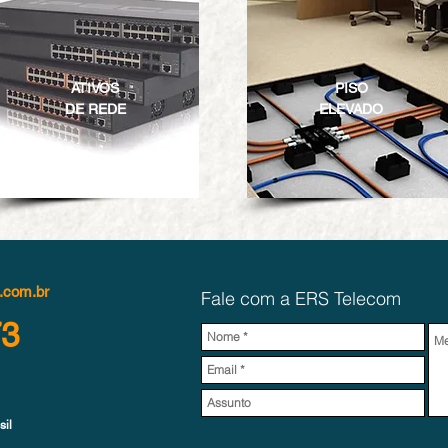
ATIVOS
PISO
DE REDE
ELEVADO
.com.br
Fale com a ERS Telecom
73
sil