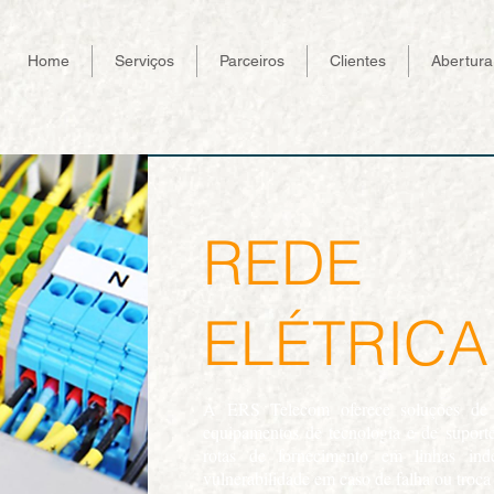
Home
Serviços
Parceiros
Clientes
Abertur
REDE
ELÉTRICA
A ERS Telecom oferece soluções de d
equipamentos de tecnologia e de suport
rotas de fornecimento em linhas ind
vulnerabilidade em caso de falha ou troca 