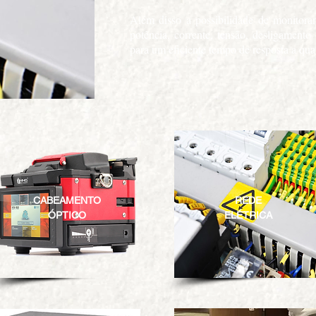
Além disso a possibilidade de monitoram
potência, corrente, tensão, desligamento
para um eficiente tempo de resposta a qu
CABEAMENTO
REDE
ÓPTICO
ELÉTRICA