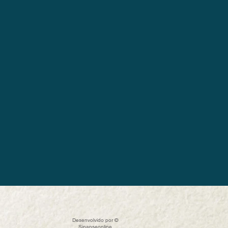
Desenvolvido por ©
Sinapseonline