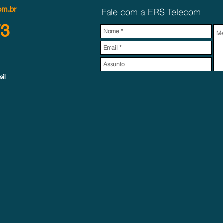
om.br
Fale com a ERS Telecom
73
sil