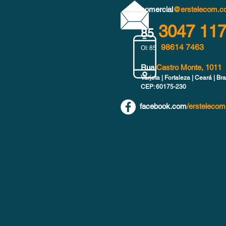
comercial
@erstelecom.c
3047 11
85
98614 7463
OI: 85
Rua
Castro Monte, 1011
Varjota | Fortaleza | Ceará | Bra
CEP: 60175-230
facebook.com
/erstelecom