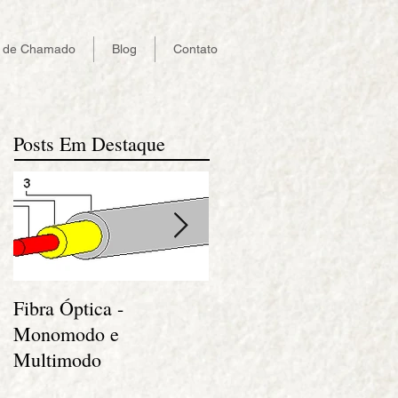
a de Chamado
Blog
Contato
Posts Em Destaque
Fibra Óptica -
A fibra óptica em
Monomodo e
aplicações empresariais
Multimodo